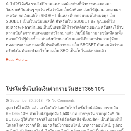
นำไปใช้ได้จริง รวมไปถึงเกมแทงบอลด้วยต่างก็นำทรรศนะบอลมา
วิเคราะห์กันเน้นๆ ทุกวัน เชื่อว่าน้อยเว็บนักที่จะปล่อยให้ผู้เล่นออกมาเผย
เทคนิค ยกเว้นแต่เว็บ SBOBET นี่แหละที่บอกจนหมดไส้หมดพุง เว็บ
SBOBET เป็นเว็บพนันบอลที่ดี สำหรับเว็บ SBOBET น่ะ คุณเองก็ไม่
สมควรจะพลาดมันเลยเห็นเป็นเช่นนี้ก็มีรางวัลติดตัวเยอะนะครับและได้รับ
ความนับถือจากคนแทงบอลทั่วโลกมาแล้ว เว็บนี้มีดีมากมายชนิดที่คุณทั้ง
หลายยังไม่รู้ด้วยซ้ำว่ามันเจ๋งเป้งขนาดไหนเลยทีเดียวมาทำความรู้จักละ
ทดสอบระบบแทงบอลที่มีประสิทธิภาพของเว็บ SBOBET กันก่อนดีกว่านะ
ครับยังไม่ทันจะทำอะไรก็ทองเว็บ SBO เป็นเว็บในแง่ลบซะแล้ว
Read More →
โปรโมชั่นโบนัสเงินฝากรายวัน BET365 10%
September 30, 2018
No Comments
สุดกว่านี้ไม่มีอีกแล้ว เอาใจกันไปเลยกับโปรโมชั่นโบนัสเงินฝากรายวัน
BET365 10% จ่ายโบนัสสูงสุดถึง 1,500 บาท ฝากทุกวัน รวยทุกวัน!! กับ
BET365 ผู้ให้บริการคาสิโนออนไลน์อันดับหนึ่ง ซึ่งเกมฮิตๆ เป็นที่นิยมก็มี
ให้เล่นไม่ต่างจากที่อื่น อย่างเสือมังกรออนไลน์, บาคาร่าออนไลน์, รูเล็ตอ