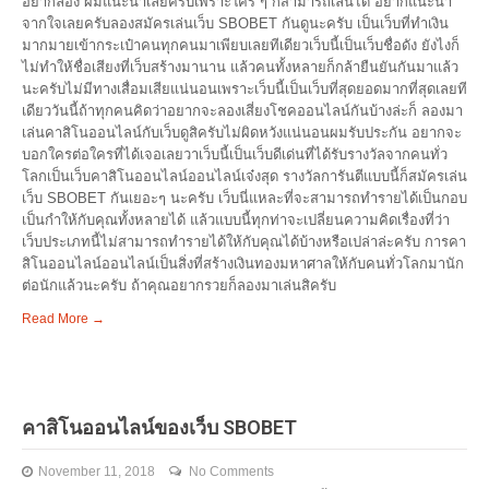
อยากลอง ผมแนะนำเลยครับเพราะใคร ๆ ก็สามารถเล่นได้ อยากแนะนำ
จากใจเลยครับลองสมัครเล่นเว็บ SBOBET กันดูนะครับ เป็นเว็บที่ทำเงิน
มากมายเข้ากระเป๋าคนทุกคนมาเพียบเลยทีเดียวเว็บนี้เป็นเว็บชื่อดัง ยังไงก็
ไม่ทำให้ชื่อเสียงที่เว็บสร้างมานาน แล้วคนทั้งหลายก็กล้ายืนยันกันมาแล้ว
นะครับไม่มีทางเสื่อมเสียแน่นอนเพราะเว็บนี้เป็นเว็บที่สุดยอดมากที่สุดเลยที
เดียววันนี้ถ้าทุกคนคิดว่าอยากจะลองเสี่ยงโชคออนไลน์กันบ้างล่ะก็ ลองมา
เล่นคาสิโนออนไลน์กับเว็บดูสิครับไม่ผิดหวังแน่นอนผมรับประกัน อยากจะ
บอกใครต่อใครที่ได้เจอเลยวาเว็บนี้เป็นเว็บดีเด่นที่ได้รับรางวัลจากคนทั่ว
โลกเป็นเว็บคาสิโนออนไลน์ออนไลน์เจ๋งสุด รางวัลการันตีแบบนี้ก็สมัครเล่น
เว็บ SBOBET กันเยอะๆ นะครับ เว็บนี่แหละที่จะสามารถทำรายได้เป็นกอบ
เป็นกำให้กับคุณทั้งหลายได้ แล้วแบบนี้ทุกท่าจะเปลี่ยนความคิดเรื่องที่ว่า
เว็บประเภทนี้ไม่สามารถทำรายได้ให้กับคุณได้บ้างหรือเปล่าล่ะครับ การคา
สิโนออนไลน์ออนไลน์เป็นสิ่งที่สร้างเงินทองมหาศาลให้กับคนทั่วโลกมานัก
ต่อนักแล้วนะครับ ถ้าคุณอยากรวยก็ลองมาเล่นสิครับ
Read More →
คาสิโนออนไลน์ของเว็บ SBOBET
November 11, 2018
No Comments