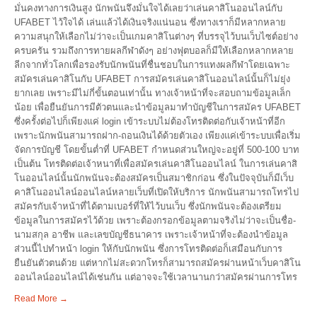
มั่นคงทางการเงินสูง นักพนันจึงมั่นใจได้เลยว่าเล่นคาสิโนออนไลน์กับ
UFABET ไว้ใจได้ เล่นแล้วได้เงินจริงแน่นอน ซึ่งทางเราก็มีหลากหลาย
ความสนุกให้เลือกไม่ว่าจะเป็นเกมคาสิโนต่างๆ ที่บรรจุไว้บนเว็บไซต์อย่าง
ครบครัน รวมถึงการทายผลกีฬาดังๆ อย่างฟุตบอลก็มีให้เลือกหลากหลาย
ลีกจากทั่วโลกเพื่อรองรับนักพนันที่ชื่นชอบในการแทงผลกีฬาโดยเฉพาะ
สมัครเล่นคาสิโนกับ UFABET การสมัครเล่นคาสิโนออนไลน์นั้นก็ไม่ยุ่ง
ยากเลย เพราะมีไม่กี่ขั้นตอนเท่านั้น ทางเจ้าหน้าที่จะสอบถามข้อมูลเล็ก
น้อย เพื่อยืนยันการมีตัวตนและนำข้อมูลมาทำบัญชีในการสมัคร UFABET
ซึ่งครั้งต่อไปก็เพียงแค่ login เข้าระบบไม่ต้องโทรติดต่อกับเจ้าหน้าที่อีก
เพราะนักพนันสามารถฝาก-ถอนเงินได้ด้วยตัวเอง เพียงแค่เข้าระบบเพื่อเริ่ม
จัดการบัญชี โดยขั้นต่ำที่ UFABET กำหนดส่วนใหญ่จะอยู่ที่ 500-100 บาท
เป็นต้น โทรติดต่อเจ้าหนาที่เพื่อสมัครเล่นคาสิโนออนไลน์ ในการเล่นคาสิ
โนออนไลน์นั้นนักพนันจะต้องสมัครเป็นสมาชิกก่อน ซึ่งในปัจจุบันก็มีเว็บ
คาสิโนออนไลน์ออนไลน์หลายเว็บที่เปิดให้บริการ นักพนันสามารถโทรไป
สมัครกับเจ้าหน้าที่ได้ตามเบอร์ที่ให้ไว้บนเว็บ ซึ่งนักพนันจะต้องเตรียม
ข้อมูลในการสมัครไว้ด้วย เพราะต้องกรอกข้อมูลตามจริงไม่ว่าจะเป็นชื่อ-
นามสกุล อาชีพ และเลขบัญชีธนาคาร เพราะเจ้าหน้าที่จะต้องนำข้อมูล
ส่วนนี้ไปทำหน้า login ให้กับนักพนัน ซึ่งการโทรติดต่อก็เสมือนกับการ
ยืนยันตัวตนด้วย แต่หากไม่สะดวกโทรก็สามารถสมัครผ่านหน้าเว็บคาสิโน
ออนไลน์ออนไลน์ได้เช่นกัน แต่อาจจะใช้เวลานานกว่าสมัครผ่านการโทร
Read More →