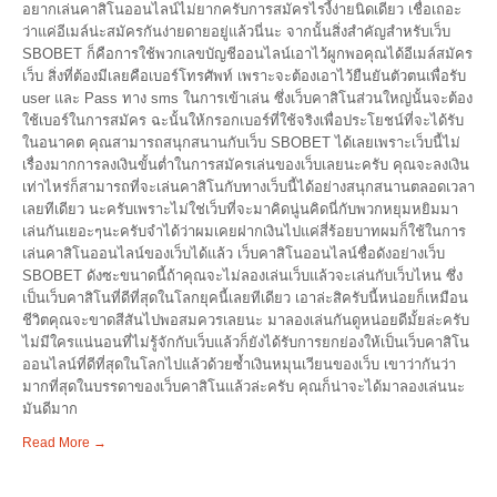
อยากเล่นคาสิโนออนไลน์ไม่ยากครับการสมัครไรงี้ง่ายนิดเดียว เชื่อเถอะ
ว่าแค่อีเมล์น่ะสมัครกันง่ายดายอยู่แล้วนี่นะ จากนั้นสิ่งสำคัญสำหรับเว็บ
SBOBET ก็คือการใช้พวกเลขบัญชีออนไลน์เอาไว้ผูกพอคุณได้อีเมล์สมัคร
เว็บ สิ่งที่ต้องมีเลยคือเบอร์โทรศัพท์ เพราะจะต้องเอาไว้ยืนยันตัวตนเพื่อรับ
user และ Pass ทาง sms ในการเข้าเล่น ซึ่งเว็บคาสิโนส่วนใหญ่นั้นจะต้อง
ใช้เบอร์ในการสมัคร ฉะนั้นให้กรอกเบอร์ที่ใช้จริงเพื่อประโยชน์ที่จะได้รับ
ในอนาคต คุณสามารถสนุกสนานกับเว็บ SBOBET ได้เลยเพราะเว็บนี้ไม่
เรื่องมากการลงเงินขั้นต่ำในการสมัครเล่นของเว็บเลยนะครับ คุณจะลงเงิน
เท่าไหร่ก็สามารถที่จะเล่นคาสิโนกับทางเว็บนี้ได้อย่างสนุกสนานตลอดเวลา
เลยทีเดียว นะครับเพราะไม่ใช่เว็บที่จะมาคิดนู่นคิดนี่กับพวกหยุมหยิมมา
เล่นกันเยอะๆนะครับจำได้ว่าผมเคยฝากเงินไปแค่สี่ร้อยบาทผมก็ใช้ในการ
เล่นคาสิโนออนไลน์ของเว็บได้แล้ว เว็บคาสิโนออนไลน์ชื่อดังอย่างเว็บ
SBOBET ดังซะขนาดนี้ถ้าคุณจะไม่ลองเล่นเว็บแล้วจะเล่นกับเว็บไหน ซึ่ง
เป็นเว็บคาสิโนที่ดีที่สุดในโลกยุคนี้เลยทีเดียว เอาล่ะสิครับนี้หน่อยก็เหมือน
ชีวิตคุณจะขาดสีสันไปพอสมควรเลยนะ มาลองเล่นกันดูหน่อยดีมั้ยล่ะครับ
ไม่มีใครแน่นอนที่ไม่รู้จักกับเว็บแล้วก็ยังได้รับการยกย่องให้เป็นเว็บคาสิโน
ออนไลน์ที่ดีที่สุดในโลกไปแล้วด้วยซ้ำเงินหมุนเวียนของเว็บ เขาว่ากันว่า
มากที่สุดในบรรดาของเว็บคาสิโนแล้วล่ะครับ คุณก็น่าจะได้มาลองเล่นนะ
มันดีมาก
Read More →