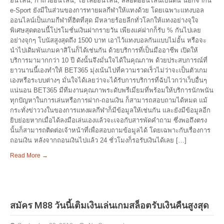
อนไลน์, กำถั่วออนไลน์, ไฮโลออนไลน์, สล็อตออนไลน์เป็นต้น นอกจากนี้
e-Sport ยังมีในส่วนของการทายผลกีฬาให้แทงด้วย โดยเฉพาะแทงบอล
ออนไลน์เป็นเกมกีฬาที่ฮิตที่สุด มีหลายร้อยลีกทั่วโลกให้แทงอย่างจุใจ
พิเศษสุดตอนนี้โปรโมชั่นเงินฝากรายวัน เพียงแค่ฝากก็รับ % กันไปเลย
อย่างจุกๆ โบนัสสูงสุดถึง 1500 บาท เอาไว้แทงบอลกันแบบไม่อั้น หรือจะ
นำไปเดิมพันเกมคาสิโนก็ได้เช่นกัน ด้วยบริการที่เป็นมืออาชีพ เปิดให้
บริการมามากกว่า 10 ปี ดังนั้นจึงมั่นใจได้ในคุณภาพ ด้วยประสบการณ์ที่
ยาวนานนี้เองทำให้ BET365 มุ่งเน้นไปที่ความรวดเร็วไม่ว่าจะเป็นตัวเกม
เองหรือระบบต่างๆ มั่นใจได้เลยว่าจะได้รับการบริการที่ฉับไวกว่าเว็บอื่นๆ
แน่นอน BET365 มีทีมงานคุณภาพระดับพรีเมี่ยมที่พร้อมให้บริการนักพนัน
ทุกปัญหาในการเล่นหรือการฝาก-ถอนเงิน ก็สามารถสอบถามได้หมด แม้
กระทั่งข่าววงในของการแทงผลกีฬาก็มีข้อมูลให้เช่นกัน และยังมีข้อมูลอีก
ยิบย่อยหากเมื่อได้ลงมือเล่นเองแล้วจะเจอกับสารพัดคำถาม ซึ่งพอถึงตรง
นั้นก็สามารถติดต่อเจ้าหน้าที่เพื่อสอบถามข้อมูลได้ โดยเฉพาะกับเรื่องการ
ถอนเงิน หลังจากถอนเงินไปแล้ว 24 ชั่วโมงก็รอรับเงินได้เลย […]
Read More →
สมัคร M88 วันนี้เติมเงินเล่นเกมสล็อตรับเงินคืนสูงสุด