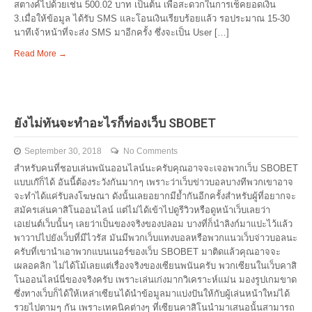
สตางค์ไปด้วยเช่น 500.02 บาท เป็นต้น เพื่อสะดวกในการเช็คยอดเงิน
3.เมื่อให้ข้อมูล ได้รับ SMS และโอนเงินเรียบร้อยแล้ว รอประมาณ 15-30
นาทีเจ้าหน้าที่จะส่ง SMS มาอีกครั้ง ซึ่งจะเป็น User […]
Read More →
ยังไม่ทันจะทำอะไรก็ท่องเว็บ SBOBET
September 30, 2018
No Comments
สำหรับคนที่ชอบเล่นพนันออนไลน์นะครับคุณอาจจะเจอพวกเว็บ SBOBET
แบบเก๊ก็ได้ อันนี้ต้องระวังกันมากๆ เพราะว่าเว็บข่าวบอลบางทีพวกเขาอาจ
จะทำได้แค่รับลงโฆษณา ดังนั้นเลยอยากมีย้ำกันอีกครั้งสำหรับผู้ที่อยากจะ
สมัครเล่นคาสิโนออนไลน์ แต่ไม่ได้เข้าไปดูรีวิวหรือดูหน้าเว็บเลยว่า
เอเย่นต์เว็บนั้นๆ เลยว่าเป็นของจริงของปลอม บางที่ก็นำลิงก์มาแปะไว้แล้ว
พาวาปไปยังเว็บที่มีไวรัส มันมีพวกเว็บแทงบอลหรือพวกแนวเว็บจ่าวบอลนะ
ครับที่เขานำเอาพวกแบนเนอร์ของเว็บ SBOBET มาติดแล้วคุณอาจจะ
เผลอคลิก ไม่ได้โม้เลยแต่เรื่องจริงของเซียนพนันครับ พวกเซียนในเว็บคาสิ
โนออนไลน์นี่ของจริงครับ เพราะเล่นเก่งมากวิเคราะห์แม่น มองรูปเกมขาด
ซึ่งทางเว็บก็ได้ให้เหล่าเซียนได้นำข้อมูลมาแบ่งปันให้กับผู้เล่นหน้าใหม่ได้
รวยไปตามๆ กัน เพราะเทคนิคต่างๆ ที่เซียนคาสิโนนำมาเสนอนั้นสามารถ