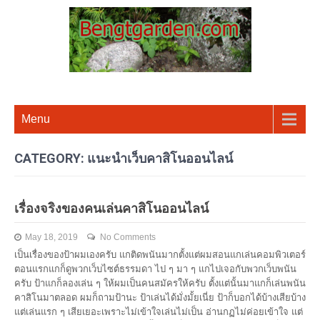
Menu
CATEGORY:
แนะนำเว็บคาสิโนออนไลน์
เรื่องจริงของคนเล่นคาสิโนออนไลน์
May 18, 2019
No Comments
เป็นเรื่องของป้าผมเองครับ แกติดพนันมากตั้งแต่ผมสอนแกเล่นคอมพิวเตอร์
ตอนแรกแกก็ดูพวกเว็บไซต์ธรรมดา ไป ๆ มา ๆ แกไปเจอกับพวกเว็บพนัน
ครับ ป้าแกก็ลองเล่น ๆ ให้ผมเป็นคนสมัครให้ครับ ตั้งแต่นั้นมาแกก็เล่นพนัน
คาสิโนมาตลอด ผมก็ถามป้านะ ป้าเล่นได้มั่งมั้ยเนี่ย ป้าก็บอกได้บ้างเสียบ้าง
แต่เล่นแรก ๆ เสียเยอะเพราะไม่เข้าใจเล่นไม่เป็น อ่านกฏไม่ค่อยเข้าใจ แต่