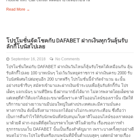
Read More →
โปรโมชั่นจัดโชคกับ DAFABET ฝากเงินทุกวันลุ้นรับ
ลักกี้โบนัสไปเลย
September 16, 2018
No Comments
โปรโมชั่นใหม่กับ DAFABET ฝากเงินวันไหนก็ลุ้นรับโชคได้เหมือนกัน ลุ้น
รับลักกี้ไปเลย 100 บาทเน้นๆ ไม่เว้นวันหยุดราชการ ฝากเงินครบ 2000 รับ
โบนัสพิเศษไปต่อทุนอีก 200 บาทฟรีๆ โปรโมชั่นนี้จำกัดจำนวน ฉะนั้น
อย่างรอช้ารีบๆ สมัครเข้ามาและฝากเงินเข้าระบบเพื่อลุ้นรับลักกี้กัน โปร
เด็ดๆ แจกเน้นๆ นานทีปีหน ยิ่งฝากมากยิ่งได้มาก ไม่ควรพลาดโดยเด็ดขาด
แต่เหตุที่ทำให้แจกได้เยอะขนาดนี้เพราะคาสิโนออนไลน์ของเรานั้น เปิดให้
บริการมาอย่างยาวนานมีบ่อนใหญ่ในต่างประเทศและมีความมั่นคง
ทางการเงิน ดังนั้นจึงสามารถแจกได้อย่างไม่กระทบกระเทือน ซึ่งถือว่า
เป็นการคืนกำไรให้กับนักพนันที่สนับสนุนเว็บคาสิโนออนไลน์ของเราตลอด
มาด้วยดี ฝาก-ถอนดีที่สุดในบรรดาเว็บคาสิโนด้วยกัน เรื่องของการทำ
ธุรกรรมบนเว็บ DAFABET นั้นเป็นเรื่องสำคัญมาก เพราะบางครั้งทุกอย่างดี
หมดไม่ว่าจะโปรโมชั่นหรือเกมพนันที่มีขั้นต่ำแบบสุดๆ แต่ตกม้าตายเรื่อง