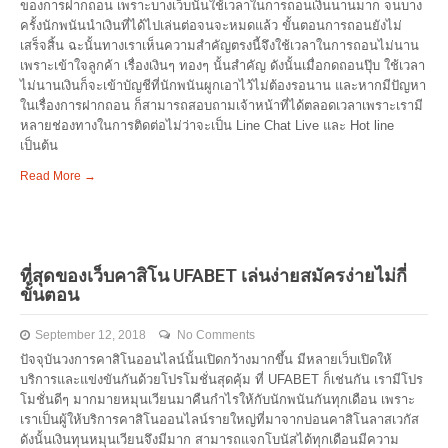
ของการฝากถอน เพราะบางเว็บนั้นใช้เวลาในการถอนเงินนานมาก จนบาง
ครั้งนักพนันนำเงินที่ได้ไปเล่นต่อจนจะหมดแล้ว ขั้นตอนการถอนยังไม่
เสร็จสิ้น ฉะนั้นทางเราเห็นความสำคัญตรงนี้จึงใช้เวลาในการถอนไม่นาน
เพราะเข้าใจลูกค้า เรื่องเงินๆ ทองๆ นั้นสำคัญ ดังนั้นเมื่อกดถอนปุ๊บ ใช้เวลา
ไม่นานเงินก็จะเข้าบัญชีที่นักพนันผูกเอาไว้ไม่ต้องรอนาน และหากมีปัญหา
ในเรื่องการฝากถอน ก็สามารถสอบถามเจ้าหน้าที่ได้ตลอดเวลาเพราะเรามี
หลายช่องทางในการติดต่อไม่ว่าจะเป็น Line Chat Live และ Hot line
เป็นต้น
Read More →
ที่สุดของเว็บคาสิโน UFABET เล่นง่ายสมัครง่ายไม่กี่
ขั้นตอน
September 12, 2018
No Comments
ปัจจุบันวงการคาสิโนออนไลน์นั้นเปิดกว้างมากขึ้น มีหลายเว็บเปิดให้
บริการและแข่งขันกันด้วยโปรโมชั่นสุดคุ้ม ที่ UFABET ก็เช่นกัน เรามีโปร
โมชั่นดีๆ มากมายหมุนเวียนมาคืนกำไรให้กับนักพนันกันทุกเดือน เพราะ
เราเป็นผู้ให้บริการคาสิโนออนไลน์รายใหญ่ที่มาจากบ่อนคาสิโนลาสเวกัส
ดังนั้นเงินทุนหมุนเวียนจึงมีมาก สามารถแจกโบนัสได้ทุกเดือนมีความ