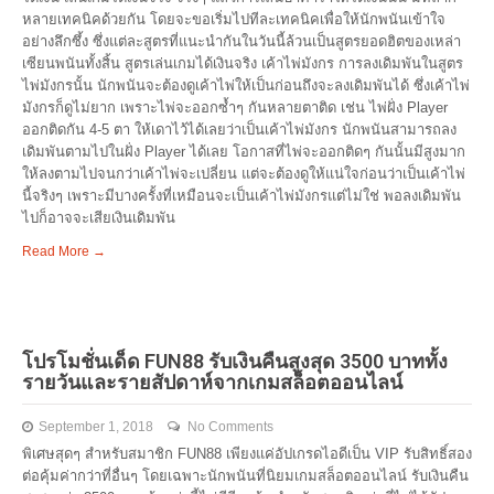
หลายเทคนิคด้วยกัน โดยจะขอเริ่มไปทีละเทคนิคเพื่อให้นักพนันเข้าใจ
อย่างลึกซึ้ง ซึ่งแต่ละสูตรที่แนะนำกันในวันนี้ล้วนเป็นสูตรยอดฮิตของเหล่า
เซียนพนันทั้งสิ้น สูตรเล่นเกมได้เงินจริง เค้าไพ่มังกร การลงเดิมพันในสูตร
ไพ่มังกรนั้น นักพนันจะต้องดูเค้าไพ่ให้เป็นก่อนถึงจะลงเดิมพันได้ ซึ่งเค้าไพ่
มังกรก็ดูไม่ยาก เพราะไพ่จะออกซ้ำๆ กันหลายตาติด เช่น ไพ่ฝั่ง Player
ออกติดกัน 4-5 ตา ให้เดาไว้ได้เลยว่าเป็นเค้าไพ่มังกร นักพนันสามารถลง
เดิมพันตามไปในฝั่ง Player ได้เลย โอกาสที่ไพ่จะออกติดๆ กันนั้นมีสูงมาก
ให้ลงตามไปจนกว่าเค้าไพ่จะเปลี่ยน แต่จะต้องดูให้แน่ใจก่อนว่าเป็นเค้าไพ่
นี้จริงๆ เพราะมีบางครั้งที่เหมือนจะเป็นเค้าไพ่มังกรแต่ไม่ใช่ พอลงเดิมพัน
ไปก็อาจจะเสียเงินเดิมพัน
Read More →
โปรโมชั่นเด็ด FUN88 รับเงินคืนสูงสุด 3500 บาททั้ง
รายวันและรายสัปดาห์จากเกมสล็อตออนไลน์
September 1, 2018
No Comments
พิเศษสุดๆ สำหรับสมาชิก FUN88 เพียงแค่อัปเกรดไอดีเป็น VIP รับสิทธิ์สอง
ต่อคุ้มค่ากว่าที่อื่นๆ โดยเฉพาะนักพนันที่นิยมเกมสล็อตออนไลน์ รับเงินคืน