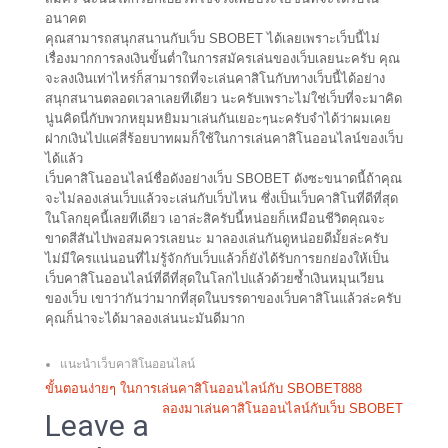
อนาคต
คุณสามารถสนุกสนานกับเว็บ SBOBET ได้เลยเพราะเว็บนี้ไม่
เรื่องมากการลงเงินขั้นต่ำในการสมัครเล่นของเว็บเลยนะครับ คุณ
จะลงเงินเท่าไหร่ก็สามารถที่จะเล่นคาสิโนกับทางเว็บนี้ได้อย่าง
สนุกสนานตลอดเวลาเลยทีเดียว นะครับเพราะไม่ใช่เว็บที่จะมาคิด
นู่นคิดนี่กับพวกหยุมหยิมมาเล่นกันเยอะๆนะครับจำได้ว่าผมเคย
ฝากเงินไปแค่สี่ร้อยบาทผมก็ใช้ในการเล่นคาสิโนออนไลน์ของเว็บ
ได้แล้ว
เว็บคาสิโนออนไลน์ชื่อดังอย่างเว็บ SBOBET ดังซะขนาดนี้ถ้าคุณ
จะไม่ลองเล่นเว็บแล้วจะเล่นกับเว็บไหน ซึ่งเป็นเว็บคาสิโนที่ดีที่สุด
ในโลกยุคนี้เลยทีเดียว เอาล่ะสิครับนี้หน่อยก็เหมือนชีวิตคุณจะ
ขาดสีสันไปพอสมควรเลยนะ มาลองเล่นกันดูหน่อยดีมั้ยล่ะครับ
ไม่มีใครแน่นอนที่ไม่รู้จักกับเว็บแล้วก็ยังได้รับการยกย่องให้เป็น
เว็บคาสิโนออนไลน์ที่ดีที่สุดในโลกไปแล้วด้วยซ้ำเงินหมุนเวียน
ของเว็บ เขาว่ากันว่ามากที่สุดในบรรดาของเว็บคาสิโนแล้วล่ะครับ
คุณก็น่าจะได้มาลองเล่นนะมันดีมาก
แนะนำเว็บคาสิโนออนไลน์
Post
ขั้นตอนง่ายๆ ในการเล่นคาสิโนออนไลน์กับ SBOBET888
ลองมาเล่นคาสิโนออนไลน์กับเว็บ SBOBET
Leave a
navigation