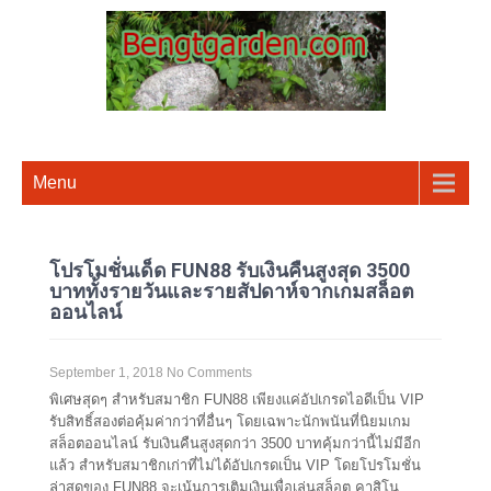
Menu
โปรโมชั่นเด็ด FUN88 รับเงินคืนสูงสุด 3500
บาททั้งรายวันและรายสัปดาห์จากเกมสล็อต
ออนไลน์
September 1, 2018
No Comments
พิเศษสุดๆ สำหรับสมาชิก FUN88 เพียงแค่อัปเกรดไอดีเป็น VIP
รับสิทธิ์สองต่อคุ้มค่ากว่าที่อื่นๆ โดยเฉพาะนักพนันที่นิยมเกม
สล็อตออนไลน์ รับเงินคืนสูงสุดกว่า 3500 บาทคุ้มกว่านี้ไม่มีอีก
แล้ว สำหรับสมาชิกเก่าที่ไม่ได้อัปเกรดเป็น VIP โดยโปรโมชั่น
ล่าสุดของ FUN88 จะเน้นการเติมเงินเพื่อเล่นสล็อต คาสิโน